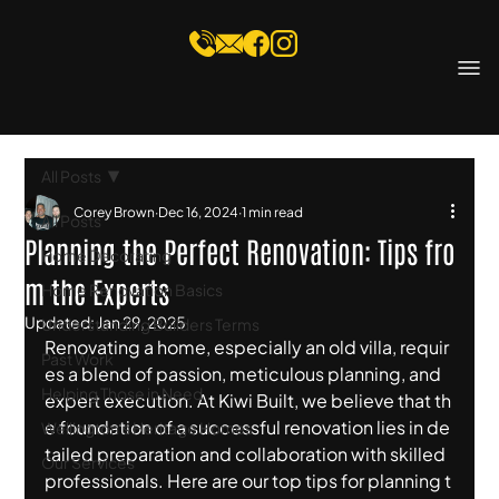
All Posts
Corey Brown
Dec 16, 2024
1 min read
All Posts
Planning the Perfect Renovation: Tips fro
Home Decorating
m the Experts
Home Renovation Basics
Updated:
Jan 29, 2025
Understanding Builders Terms
Renovating a home, especially an old villa, requir
Past Work
es a blend of passion, meticulous planning, and 
Helping Those in Need
expert execution. At Kiwi Built, we believe that th
e foundation of a successful renovation lies in de
Wellington's Heritage Homes
tailed preparation and collaboration with skilled 
Our Services
professionals. Here are our top tips for planning t