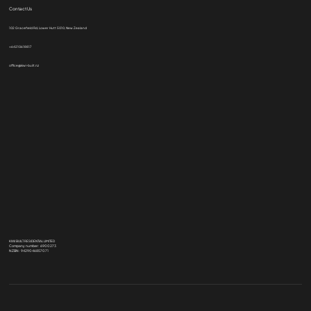
Contact Us
102 Gracefield Rd, Lower Hutt 5010, New Zealand
+64210618817
office@kiwi-built.nz
KIWI BUILT RESIDENTIAL LIMITED
Company number: 6900273
NZBN: 9429046857071