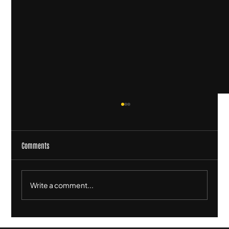
Comments
Write a comment...
What it Means to be Named #1 on the Wellington